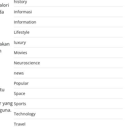
history
lori
da
Informasi
Information
Lifestyle
luxury
 akan
n
Movies
Neuroscience
news
Popular
tu
Space
r yang
Sports
guna.
Technology
Travel