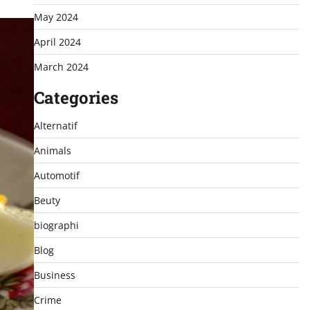
May 2024
April 2024
March 2024
Categories
Alternatif
Animals
Automotif
Beuty
biographi
Blog
Business
Crime