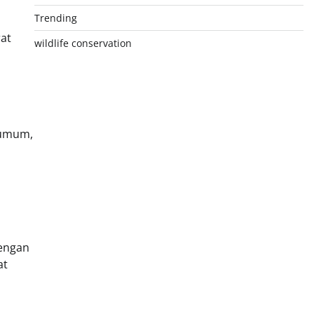
Trending
at
wildlife conservation
 umum,
Dengan
at