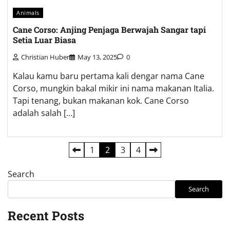
Animals
Cane Corso: Anjing Penjaga Berwajah Sangar tapi
Setia Luar Biasa
Christian Huber
May 13, 2025
0
Kalau kamu baru pertama kali dengar nama Cane
Corso, mungkin bakal mikir ini nama makanan Italia.
Tapi tenang, bukan makanan kok. Cane Corso
adalah salah […]
Posts
1
2
3
4
pagination
Search
Search
Recent Posts