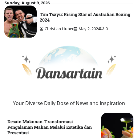
Skip
Sunday, August 9, 2026
to
Tim Tszyu: Rising Star of Australian Boxing
content
2024
Christian Huber
May 2, 2024
0
Your Diverse Daily Dose of News and Inspiration
Desain Makanan: Transformasi
Pengalaman Makan Melalui Estetika dan
Presentasi