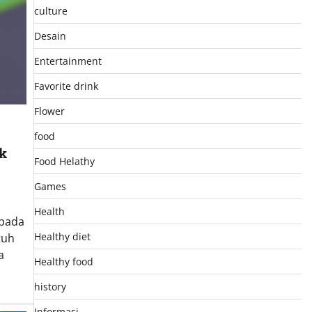
culture
Desain
Entertainment
Favorite drink
Flower
food
ak
Food Helathy
Games
Health
 pada
Healthy diet
tuh
a
Healthy food
history
Informasi