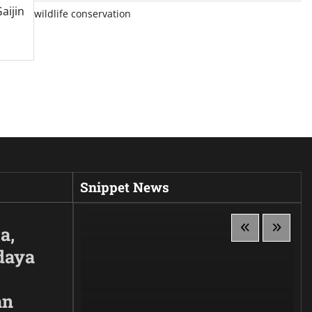
aijin
wildlife conservation
Snippet News
a,
daya
an