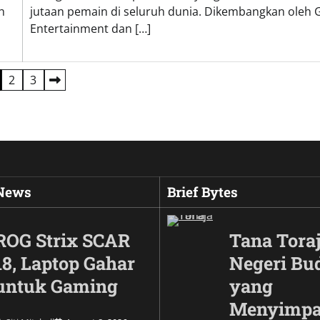
h
jutaan pemain di seluruh dunia. Dikembangkan oleh G
Entertainment dan […]
2
3
 News
Brief Bytes
ROG Strix SCAR
Tana Toraj
18, Laptop Gahar
Negeri Bu
untuk Gaming
yang
Menyimp