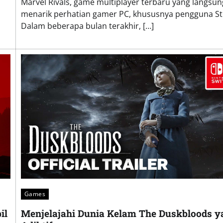
Marvel Rivals, game multiplayer terbaru yang langsun
menarik perhatian gamer PC, khususnya pengguna S
Dalam beberapa bulan terakhir, […]
Games
il
Menjelajahi Dunia Kelam The Duskbloods y