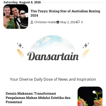
Skip
Saturday, August 8, 2026
to
Tim Tszyu: Rising Star of Australian Boxing
content
2024
Christian Huber
May 2, 2024
0
Your Diverse Daily Dose of News and Inspiration
Desain Makanan: Transformasi
Pengalaman Makan Melalui Estetika dan
Presentasi