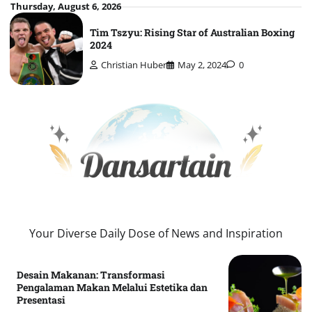
Skip
Thursday, August 6, 2026
to
Tim Tszyu: Rising Star of Australian Boxing
content
2024
Christian Huber
May 2, 2024
0
Your Diverse Daily Dose of News and Inspiration
Desain Makanan: Transformasi
Pengalaman Makan Melalui Estetika dan
Presentasi