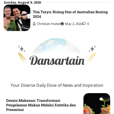
Skip
Sunday, August 9, 2026
to
Tim Tszyu: Rising Star of Australian Boxing
content
2024
Christian Huber
May 2, 2024
0
Your Diverse Daily Dose of News and Inspiration
Desain Makanan: Transformasi
Pengalaman Makan Melalui Estetika dan
Presentasi