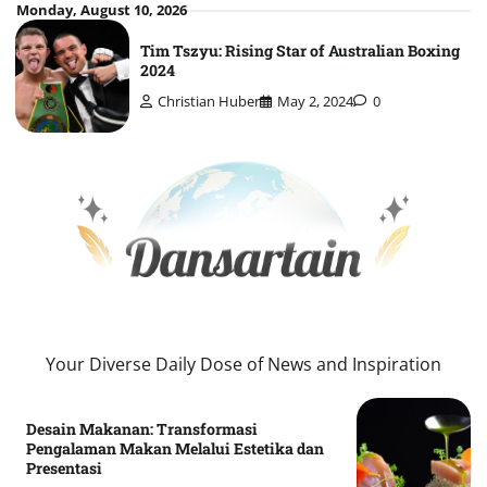
Skip
Monday, August 10, 2026
to
Tim Tszyu: Rising Star of Australian Boxing
content
2024
Christian Huber
May 2, 2024
0
Your Diverse Daily Dose of News and Inspiration
Desain Makanan: Transformasi
Pengalaman Makan Melalui Estetika dan
Presentasi