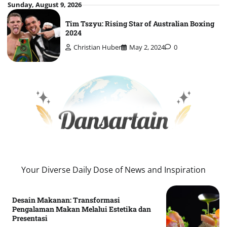
Skip
Sunday, August 9, 2026
to
Tim Tszyu: Rising Star of Australian Boxing
content
2024
Christian Huber
May 2, 2024
0
Your Diverse Daily Dose of News and Inspiration
Desain Makanan: Transformasi
Pengalaman Makan Melalui Estetika dan
Presentasi