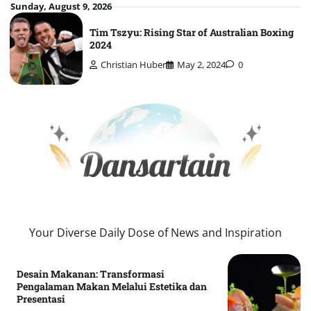
Skip
Sunday, August 9, 2026
to
Tim Tszyu: Rising Star of Australian Boxing
content
2024
Christian Huber
May 2, 2024
0
Your Diverse Daily Dose of News and Inspiration
Desain Makanan: Transformasi
Pengalaman Makan Melalui Estetika dan
Presentasi