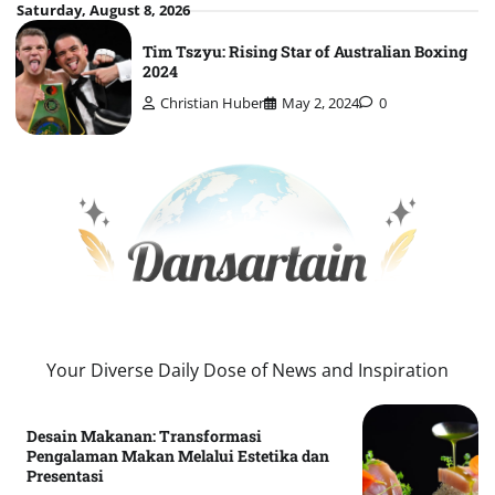
Skip
Saturday, August 8, 2026
to
Tim Tszyu: Rising Star of Australian Boxing
content
2024
Christian Huber
May 2, 2024
0
Your Diverse Daily Dose of News and Inspiration
Desain Makanan: Transformasi
Pengalaman Makan Melalui Estetika dan
Presentasi