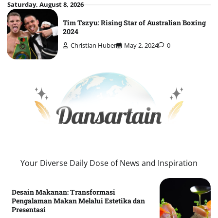
Skip
Saturday, August 8, 2026
to
Tim Tszyu: Rising Star of Australian Boxing
content
2024
Christian Huber
May 2, 2024
0
Your Diverse Daily Dose of News and Inspiration
Desain Makanan: Transformasi
Pengalaman Makan Melalui Estetika dan
Presentasi