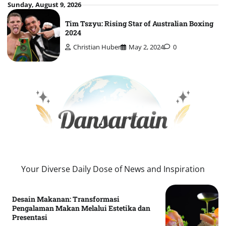
Skip
Sunday, August 9, 2026
to
Tim Tszyu: Rising Star of Australian Boxing
content
2024
Christian Huber
May 2, 2024
0
Your Diverse Daily Dose of News and Inspiration
Desain Makanan: Transformasi
Pengalaman Makan Melalui Estetika dan
Presentasi