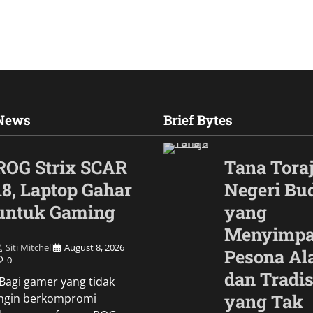
 News
Brief Bytes
ROG Strix SCAR
Tana Toraj
18, Laptop Gahar
Negeri Bu
untuk Gaming
yang
Menyimp
Siti Mitchell
August 8, 2026
Pesona A
0
dan Tradis
Culture
\Bagi gamer yang tidak
Wujud Garuda dalam
yang Tak
ingin berkompromi
Pesona Simbol Keb