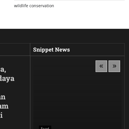
wildlife conservation
Snippet News
a,
daya
an
lam
i
 Siluet,
anggaan
Food