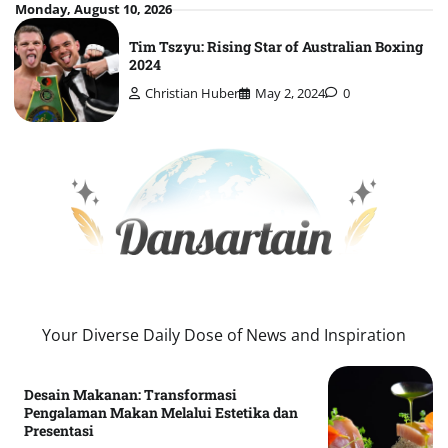
Skip
Monday, August 10, 2026
to
Tim Tszyu: Rising Star of Australian Boxing
content
2024
Christian Huber
May 2, 2024
0
Your Diverse Daily Dose of News and Inspiration
Desain Makanan: Transformasi
Pengalaman Makan Melalui Estetika dan
Presentasi