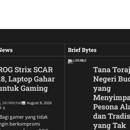
 News
Brief Bytes
ROG Strix SCAR
Tana Toraj
18, Laptop Gahar
Negeri Bu
untuk Gaming
yang
Menyimp
Siti Mitchell
August 8, 2026
Pesona A
0
dan Tradis
Culture
\Bagi gamer yang tidak
Wujud Garuda dalam
yang Tak
ingin berkompromi
Pesona Simbol Keb