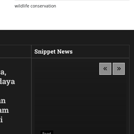
wildlife conservation
Snippet News
a,
daya
an
lam
i
 Siluet,
anggaan
Food