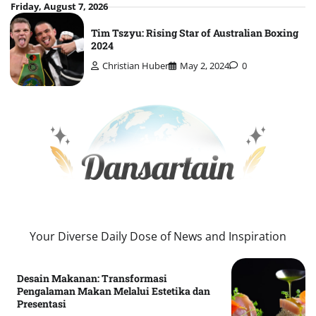
Skip
Friday, August 7, 2026
to
Tim Tszyu: Rising Star of Australian Boxing
content
2024
Christian Huber
May 2, 2024
0
Your Diverse Daily Dose of News and Inspiration
Desain Makanan: Transformasi
Pengalaman Makan Melalui Estetika dan
Presentasi