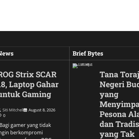
 News
Brief Bytes
ROG Strix SCAR
Tana Toraj
18, Laptop Gahar
Negeri Bu
untuk Gaming
yang
Menyimp
Siti Mitchell
August 8, 2026
Pesona A
0
dan Tradis
Culture
\Bagi gamer yang tidak
Wujud Garuda dalam
yang Tak
ingin berkompromi
Pesona Simbol Keb