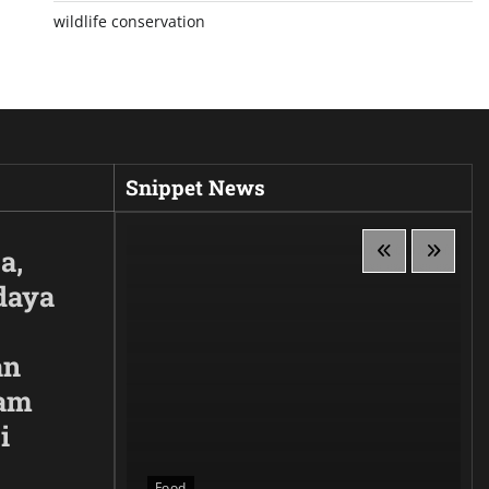
wildlife conservation
Snippet News
a,
daya
an
lam
i
 Siluet,
anggaan
Food