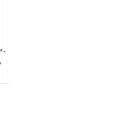
at,
X