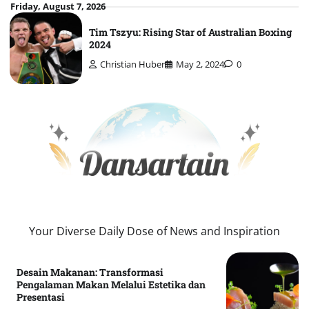
Skip
Friday, August 7, 2026
to
Tim Tszyu: Rising Star of Australian Boxing
content
2024
Christian Huber
May 2, 2024
0
Your Diverse Daily Dose of News and Inspiration
Desain Makanan: Transformasi
Pengalaman Makan Melalui Estetika dan
Presentasi