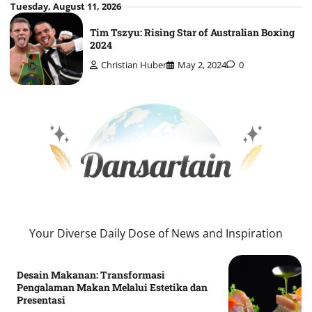
Skip
Tuesday, August 11, 2026
to
Tim Tszyu: Rising Star of Australian Boxing
content
2024
Christian Huber
May 2, 2024
0
Your Diverse Daily Dose of News and Inspiration
Desain Makanan: Transformasi
Pengalaman Makan Melalui Estetika dan
Presentasi