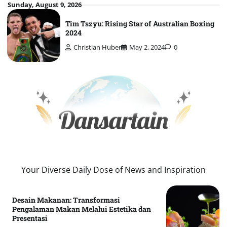
Skip
Sunday, August 9, 2026
to
Tim Tszyu: Rising Star of Australian Boxing
content
2024
Christian Huber
May 2, 2024
0
Your Diverse Daily Dose of News and Inspiration
Desain Makanan: Transformasi
Pengalaman Makan Melalui Estetika dan
Presentasi