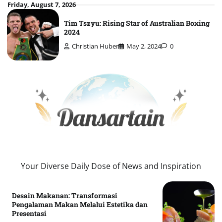
Skip
Friday, August 7, 2026
to
Tim Tszyu: Rising Star of Australian Boxing
content
2024
Christian Huber
May 2, 2024
0
Your Diverse Daily Dose of News and Inspiration
Desain Makanan: Transformasi
Pengalaman Makan Melalui Estetika dan
Presentasi