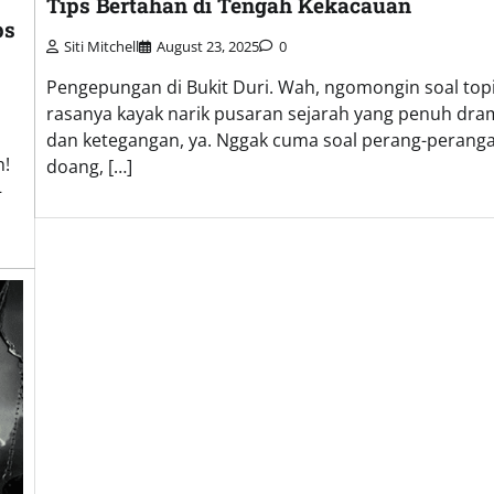
Tips Bertahan di Tengah Kekacauan
ps
Siti Mitchell
August 23, 2025
0
Pengepungan di Bukit Duri. Wah, ngomongin soal topik
rasanya kayak narik pusaran sejarah yang penuh dra
dan ketegangan, ya. Nggak cuma soal perang-perang
h!
doang, […]
—