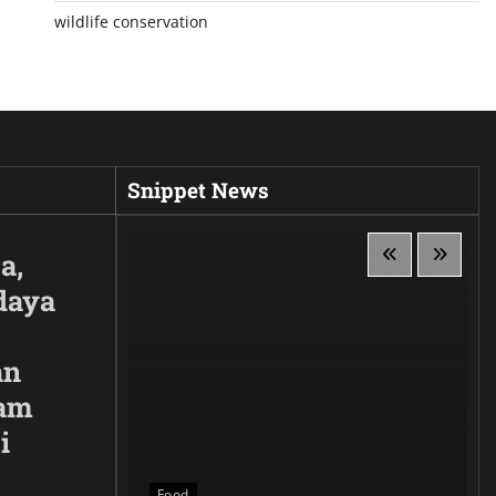
wildlife conservation
Snippet News
a,
daya
an
lam
i
 Siluet,
anggaan
Food