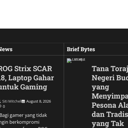
 News
Brief Bytes
ROG Strix SCAR
Tana Toraj
18, Laptop Gahar
Negeri Bu
untuk Gaming
yang
Menyimp
Siti Mitchell
August 8, 2026
Pesona A
0
dan Tradis
Culture
\Bagi gamer yang tidak
Wujud Garuda dalam
yang Tak
ingin berkompromi
Pesona Simbol Keb