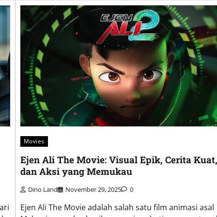
Movies
Ejen Ali The Movie: Visual Epik, Cerita Kuat
dan Aksi yang Memukau
Dino Land
November 29, 2025
0
ari
Ejen Ali The Movie adalah salah satu film animasi asal