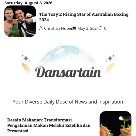
Skip
Saturday, August 8, 2026
to
Tim Tszyu: Rising Star of Australian Boxing
content
2024
Christian Huber
May 2, 2024
0
Your Diverse Daily Dose of News and Inspiration
Desain Makanan: Transformasi
Pengalaman Makan Melalui Estetika dan
Presentasi