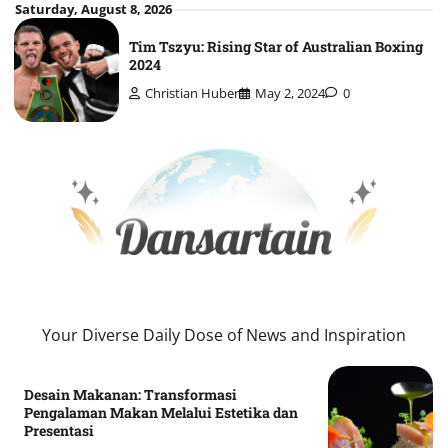
Skip
Saturday, August 8, 2026
to
Tim Tszyu: Rising Star of Australian Boxing
content
2024
Christian Huber
May 2, 2024
0
Your Diverse Daily Dose of News and Inspiration
Desain Makanan: Transformasi
Pengalaman Makan Melalui Estetika dan
Presentasi