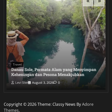
Travel
Danau Sole, Permata Alam yang Menyimpan
Keheningan dan Pesona Menakjubkan
Levi Ster
August 3, 2026
0
Copyright © 2026
Theme: Classy News By
Adore
Themes
.