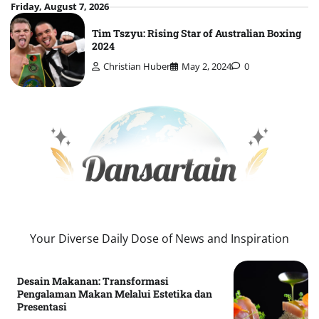
Skip
Friday, August 7, 2026
to
Tim Tszyu: Rising Star of Australian Boxing
content
2024
Christian Huber
May 2, 2024
0
Your Diverse Daily Dose of News and Inspiration
Desain Makanan: Transformasi
Pengalaman Makan Melalui Estetika dan
Presentasi