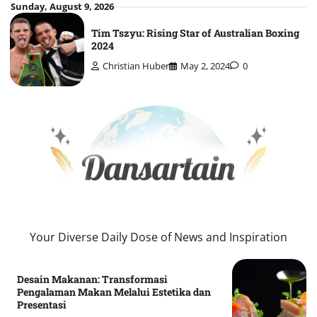
Skip
Sunday, August 9, 2026
to
Tim Tszyu: Rising Star of Australian Boxing
content
2024
Christian Huber
May 2, 2024
0
Your Diverse Daily Dose of News and Inspiration
Desain Makanan: Transformasi
Pengalaman Makan Melalui Estetika dan
Presentasi