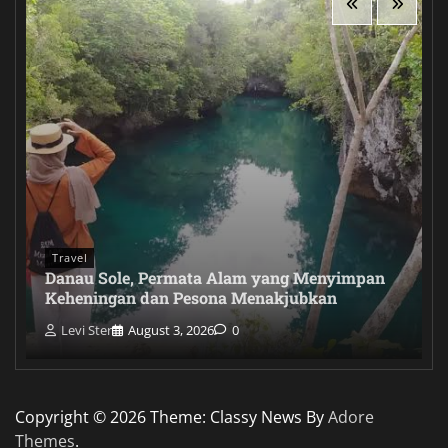
Travel
Danau Sole, Permata Alam yang Menyimpan
Keheningan dan Pesona Menakjubkan
Levi Ster
August 3, 2026
0
Copyright © 2026
Theme: Classy News By
Adore
Themes
.