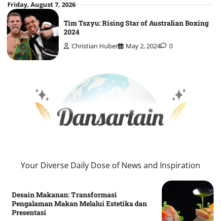
Skip
Friday, August 7, 2026
to
Tim Tszyu: Rising Star of Australian Boxing
content
2024
Christian Huber
May 2, 2024
0
Your Diverse Daily Dose of News and Inspiration
Desain Makanan: Transformasi
Pengalaman Makan Melalui Estetika dan
Presentasi