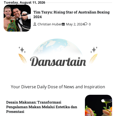
Skip
Tuesday, August 11, 2026
to
Tim Tszyu: Rising Star of Australian Boxing
content
2024
Christian Huber
May 2, 2024
0
Your Diverse Daily Dose of News and Inspiration
Desain Makanan: Transformasi
Pengalaman Makan Melalui Estetika dan
Presentasi