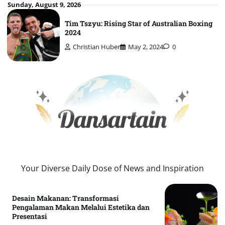
Skip
Sunday, August 9, 2026
to
Tim Tszyu: Rising Star of Australian Boxing
content
2024
Christian Huber
May 2, 2024
0
Your Diverse Daily Dose of News and Inspiration
Desain Makanan: Transformasi
Pengalaman Makan Melalui Estetika dan
Presentasi