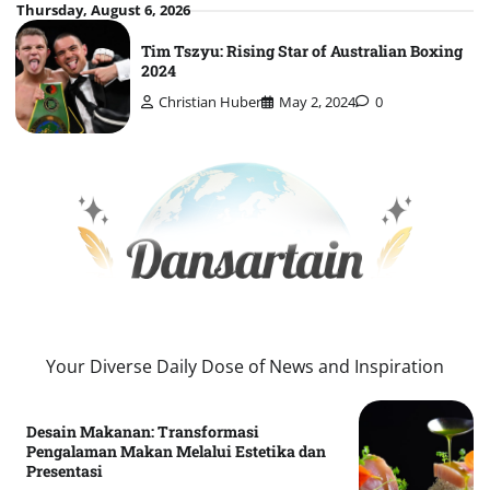
Skip
Thursday, August 6, 2026
to
Tim Tszyu: Rising Star of Australian Boxing
content
2024
Christian Huber
May 2, 2024
0
Your Diverse Daily Dose of News and Inspiration
Desain Makanan: Transformasi
Pengalaman Makan Melalui Estetika dan
Presentasi