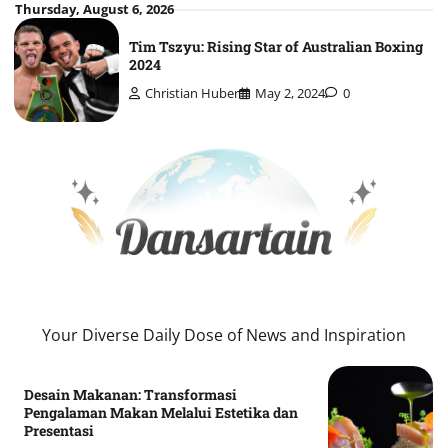
Skip
Thursday, August 6, 2026
to
Tim Tszyu: Rising Star of Australian Boxing
content
2024
Christian Huber
May 2, 2024
0
Your Diverse Daily Dose of News and Inspiration
Desain Makanan: Transformasi
Pengalaman Makan Melalui Estetika dan
Presentasi