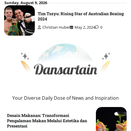
Skip
Sunday, August 9, 2026
to
Tim Tszyu: Rising Star of Australian Boxing
content
2024
Christian Huber
May 2, 2024
0
Your Diverse Daily Dose of News and Inspiration
Desain Makanan: Transformasi
Pengalaman Makan Melalui Estetika dan
Presentasi