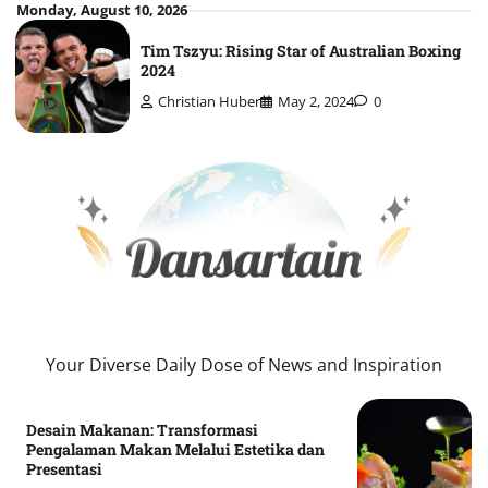
Skip
Monday, August 10, 2026
to
Tim Tszyu: Rising Star of Australian Boxing
content
2024
Christian Huber
May 2, 2024
0
Your Diverse Daily Dose of News and Inspiration
Desain Makanan: Transformasi
Pengalaman Makan Melalui Estetika dan
Presentasi