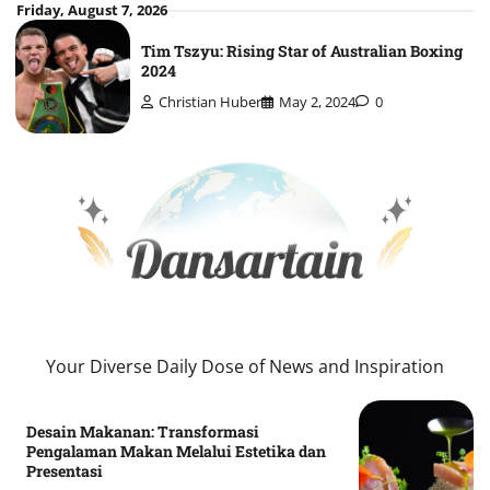
Skip
Friday, August 7, 2026
to
Tim Tszyu: Rising Star of Australian Boxing
content
2024
Christian Huber
May 2, 2024
0
Your Diverse Daily Dose of News and Inspiration
Desain Makanan: Transformasi
Pengalaman Makan Melalui Estetika dan
Presentasi