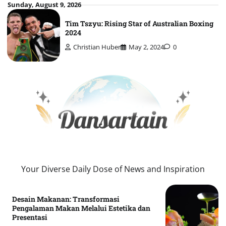
Skip
Sunday, August 9, 2026
to
Tim Tszyu: Rising Star of Australian Boxing
content
2024
Christian Huber
May 2, 2024
0
Your Diverse Daily Dose of News and Inspiration
Desain Makanan: Transformasi
Pengalaman Makan Melalui Estetika dan
Presentasi