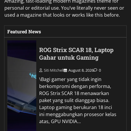
Amazing, fast-loading modern magazines theme for
personal or editorial use. You’ve literally never seen or
used a magazine that looks or works like this before.
Featured News
ROG Strix SCAR 18, Laptop
Gahar untuk Gaming
Siti Mitchell
August 8, 2026
0
\Bagi gamer yang tidak ingin
berkompromi dengan performa,
ROG Strix SCAR 18 menawarkan
paket yang sulit dianggap biasa.
Laptop gaming berukuran 18 inci
ini menggabungkan prosesor kelas
atas, GPU NVIDIA…