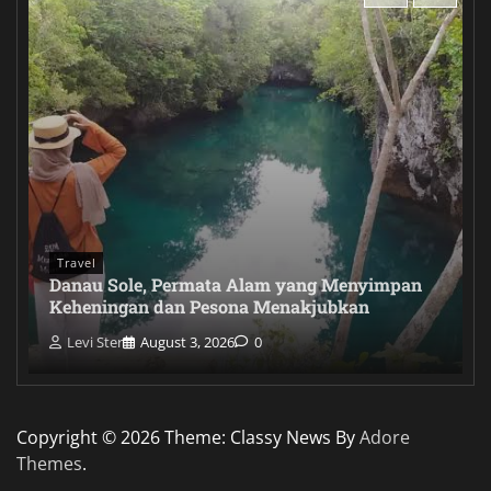
Travel
Danau Sole, Permata Alam yang Menyimpan
Keheningan dan Pesona Menakjubkan
Levi Ster
August 3, 2026
0
Copyright © 2026
Theme: Classy News By
Adore
Themes
.