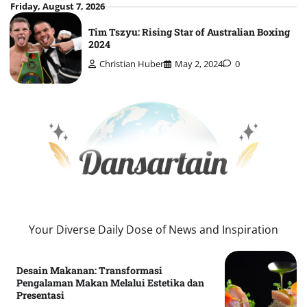
Skip
Friday, August 7, 2026
to
Tim Tszyu: Rising Star of Australian Boxing
content
2024
Christian Huber
May 2, 2024
0
Your Diverse Daily Dose of News and Inspiration
Desain Makanan: Transformasi
Pengalaman Makan Melalui Estetika dan
Presentasi