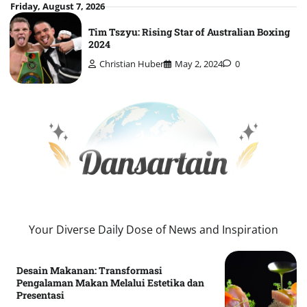
Skip
Friday, August 7, 2026
to
Tim Tszyu: Rising Star of Australian Boxing
content
2024
Christian Huber
May 2, 2024
0
Your Diverse Daily Dose of News and Inspiration
Desain Makanan: Transformasi
Pengalaman Makan Melalui Estetika dan
Presentasi