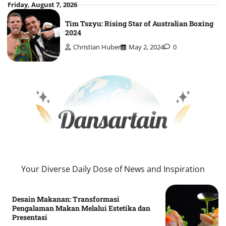
Skip
Friday, August 7, 2026
to
Tim Tszyu: Rising Star of Australian Boxing
content
2024
Christian Huber
May 2, 2024
0
Your Diverse Daily Dose of News and Inspiration
Desain Makanan: Transformasi
Pengalaman Makan Melalui Estetika dan
Presentasi