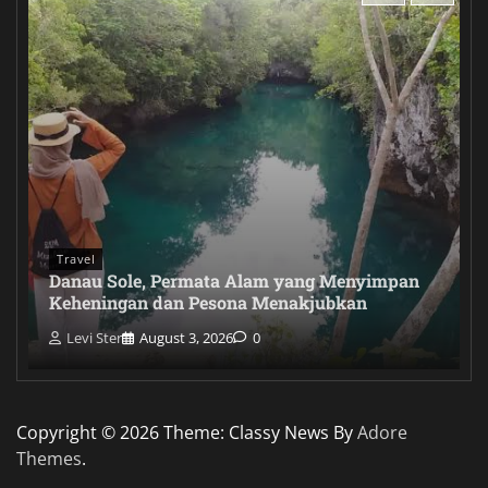
Travel
Danau Sole, Permata Alam yang Menyimpan
Keheningan dan Pesona Menakjubkan
Levi Ster
August 3, 2026
0
Copyright © 2026
Theme: Classy News By
Adore
Themes
.