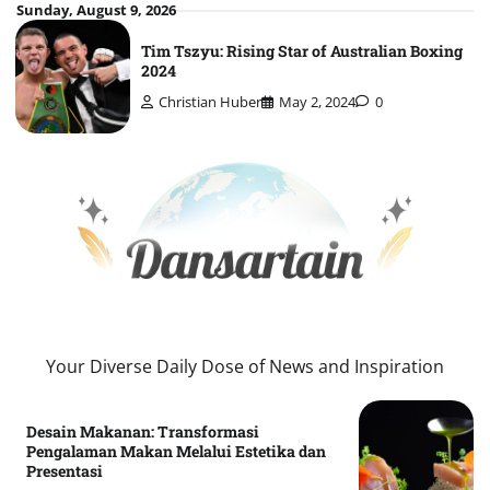
Skip
Sunday, August 9, 2026
to
Tim Tszyu: Rising Star of Australian Boxing
content
2024
Christian Huber
May 2, 2024
0
Your Diverse Daily Dose of News and Inspiration
Desain Makanan: Transformasi
Pengalaman Makan Melalui Estetika dan
Presentasi