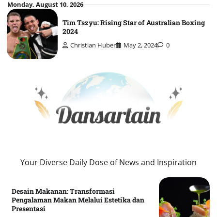
Skip
Monday, August 10, 2026
to
Tim Tszyu: Rising Star of Australian Boxing
content
2024
Christian Huber
May 2, 2024
0
Your Diverse Daily Dose of News and Inspiration
Desain Makanan: Transformasi
Pengalaman Makan Melalui Estetika dan
Presentasi