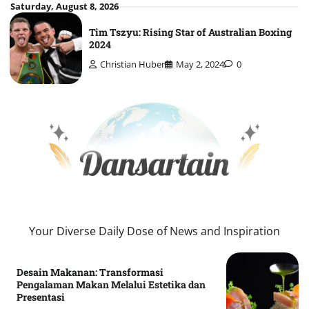
Skip
Saturday, August 8, 2026
to
Tim Tszyu: Rising Star of Australian Boxing
content
2024
Christian Huber
May 2, 2024
0
Your Diverse Daily Dose of News and Inspiration
Desain Makanan: Transformasi
Pengalaman Makan Melalui Estetika dan
Presentasi