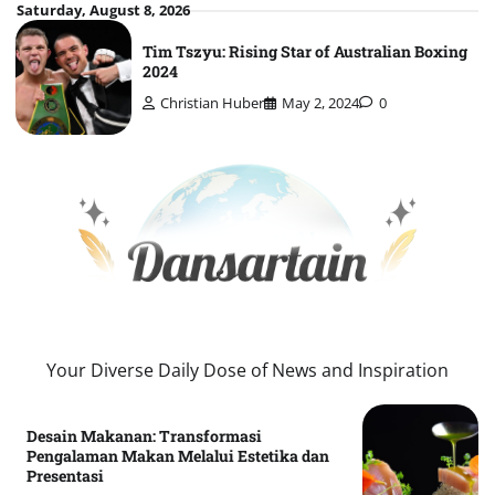
Skip
Saturday, August 8, 2026
to
Tim Tszyu: Rising Star of Australian Boxing
content
2024
Christian Huber
May 2, 2024
0
Your Diverse Daily Dose of News and Inspiration
Desain Makanan: Transformasi
Pengalaman Makan Melalui Estetika dan
Presentasi