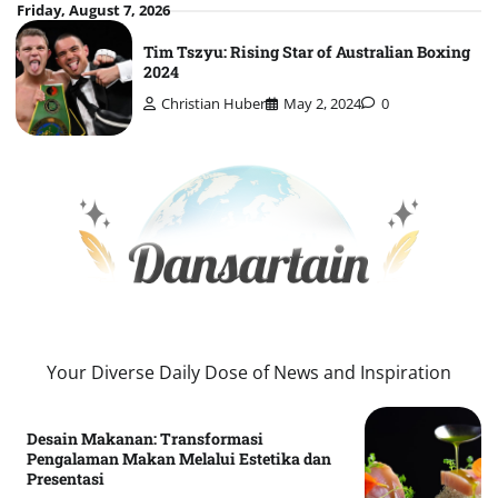
Skip
Friday, August 7, 2026
to
Tim Tszyu: Rising Star of Australian Boxing
content
2024
Christian Huber
May 2, 2024
0
Your Diverse Daily Dose of News and Inspiration
Desain Makanan: Transformasi
Pengalaman Makan Melalui Estetika dan
Presentasi