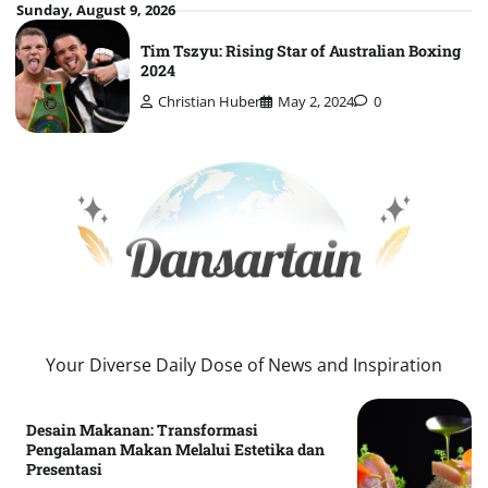
Skip
Sunday, August 9, 2026
to
Tim Tszyu: Rising Star of Australian Boxing
content
2024
Christian Huber
May 2, 2024
0
Your Diverse Daily Dose of News and Inspiration
Desain Makanan: Transformasi
Pengalaman Makan Melalui Estetika dan
Presentasi