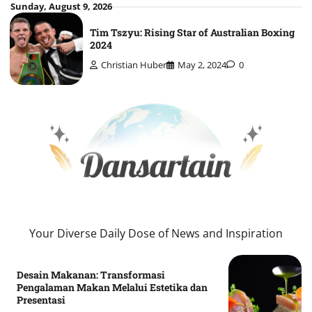
Skip
Sunday, August 9, 2026
to
Tim Tszyu: Rising Star of Australian Boxing
content
2024
Christian Huber
May 2, 2024
0
Your Diverse Daily Dose of News and Inspiration
Desain Makanan: Transformasi
Pengalaman Makan Melalui Estetika dan
Presentasi