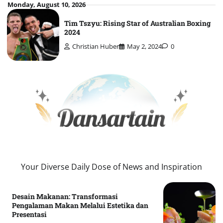
Skip
Monday, August 10, 2026
to
Tim Tszyu: Rising Star of Australian Boxing
content
2024
Christian Huber
May 2, 2024
0
Your Diverse Daily Dose of News and Inspiration
Desain Makanan: Transformasi
Pengalaman Makan Melalui Estetika dan
Presentasi