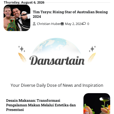
Skip
Thursday, August 6, 2026
to
Tim Tszyu: Rising Star of Australian Boxing
content
2024
Christian Huber
May 2, 2024
0
Your Diverse Daily Dose of News and Inspiration
Desain Makanan: Transformasi
Pengalaman Makan Melalui Estetika dan
Presentasi