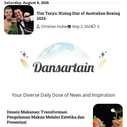
Skip
Saturday, August 8, 2026
to
Tim Tszyu: Rising Star of Australian Boxing
content
2024
Christian Huber
May 2, 2024
0
Your Diverse Daily Dose of News and Inspiration
Desain Makanan: Transformasi
Pengalaman Makan Melalui Estetika dan
Presentasi