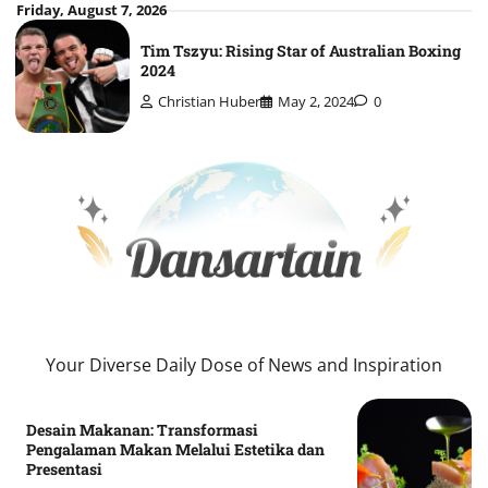
Skip
Friday, August 7, 2026
to
Tim Tszyu: Rising Star of Australian Boxing
content
2024
Christian Huber
May 2, 2024
0
Your Diverse Daily Dose of News and Inspiration
Desain Makanan: Transformasi
Pengalaman Makan Melalui Estetika dan
Presentasi